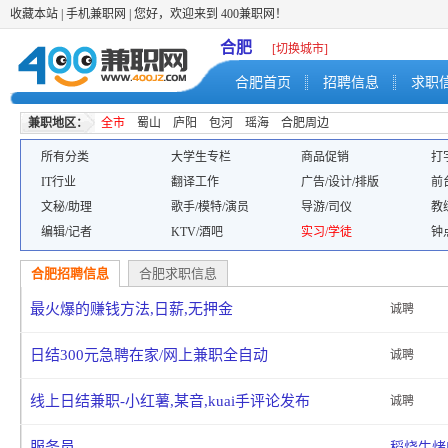
收藏本站
|
手机兼职网
| 您好，欢迎来到 400兼职网！
合肥
[切换城市]
合肥首页
招聘信息
求职
兼职地区：
全市
蜀山
庐阳
包河
瑶海
合肥周边
所有分类
大学生专栏
商品促销
打
IT行业
翻译工作
广告/设计/排版
前
文秘/助理
歌手/模特/演员
导游/司仪
教
编辑/记者
KTV/酒吧
实习/学徒
钟
合肥招聘信息
合肥求职信息
最火爆的赚钱方法,日薪,无押金
诚聘
日结300元急聘在家/网上兼职全自动
诚聘
线上日结兼职-小红薯,某音,kuai手评论发布
诚聘
服务员
稻烧牛烤