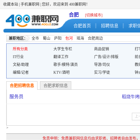
收藏本站
|
手机兼职网
| 您好，欢迎来到 400兼职网！
合肥
[切换城市]
合肥首页
招聘信息
求职
兼职地区：
全市
蜀山
庐阳
包河
瑶海
合肥周边
所有分类
大学生专栏
商品促销
打
IT行业
翻译工作
广告/设计/排版
前
文秘/助理
歌手/模特/演员
导游/司仪
教
编辑/记者
KTV/酒吧
实习/学徒
钟
合肥招聘信息
合肥求职信息
服务员
稻烧牛烤
上
>
免责申明：免费兼职网信息均由求职者、招聘者自由发布，