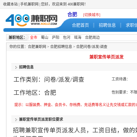
收藏本站
|
手机兼职网
| 您好，欢迎来到 400兼职网！
合肥
[切换城市]
合肥首页
招聘信息
求职
兼职地区：
全市
蜀山
庐阳
包河
瑶海
合肥周边
你的位置：
合肥兼职网
>
合肥招聘信息
>
合肥问卷/派发/调查
兼职宣传单页派发
招聘信息
工作类别：问卷/派发/调查
工资待遇：
工作地区：合肥
性别要求：不
提示：以服装费、押金、会员卡、存档费、充话费等名义让先交钱或汇款的1
兼职宣传单页派发职位要求
招聘兼职宣传单页派发人员，工资日结，做的