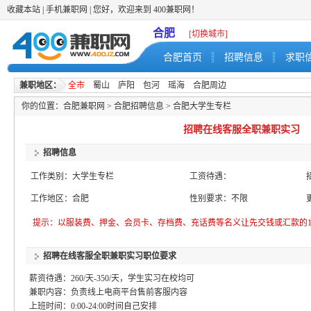
收藏本站
|
手机兼职网
| 您好，欢迎来到 400兼职网！
合肥
[切换城市]
合肥首页
招聘信息
求职
兼职地区：
全市
蜀山
庐阳
包河
瑶海
合肥周边
你的位置：
合肥兼职网
>
合肥招聘信息
>
合肥大学生专栏
招聘在线客服全职兼职实习
招聘信息
工作类别：大学生专栏
工资待遇：
工作地区：合肥
性别要求：不限
提示：以服装费、押金、会员卡、存档费、充话费等名义让先交钱或汇款的1
招聘在线客服全职兼职实习职位要求
薪资待遇：260/天-350/天，学生实习在校均可
兼职内容：负责线上电商平台售前客服内容
上班时间：0:00-24:00时间自己安排